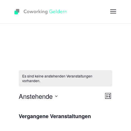
Es sind keine anstehenden Veranstaltungen
vorhanden.
Ansicht
Veranst
Anstehende
Liste
Ansicht
Navigat
Datum
Navigat
wählen.
Vergangene Veranstaltungen