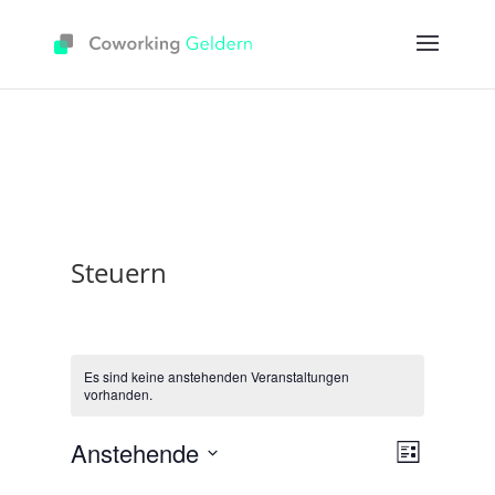
Steuern
Es sind keine anstehenden Veranstaltungen
vorhanden.
Ansicht
Veranst
Anstehende
Liste
Ansicht
Navigat
Datum