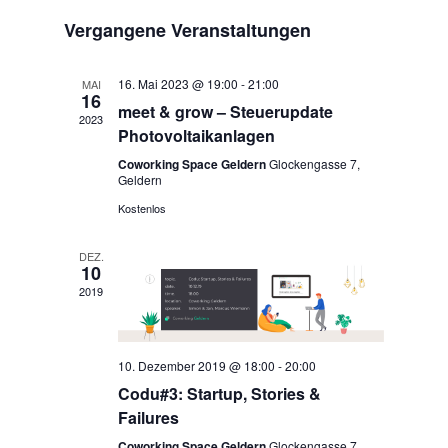
Navigat
wählen.
Vergangene Veranstaltungen
16. Mai 2023 @ 19:00
-
21:00
MAI
16
meet & grow – Steuerupdate
2023
Photovoltaikanlagen
Coworking Space Geldern
Glockengasse 7,
Geldern
Kostenlos
DEZ.
10
2019
10. Dezember 2019 @ 18:00
-
20:00
Codu#3: Startup, Stories &
Failures
Coworking Space Geldern
Glockengasse 7,